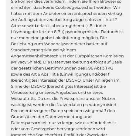
Sie können dies verhindern, indem Sie Ihren Browser so
einrichten, dass keine Cookies gespeichert werden. Wir
haben mit dem Anbieter einen entsprechenden Vertrag
zur Auftragsdatenverarbeitung abgeschlossen. Ihre IP-
Adresse wird erfasst, aber umgehend (z.B. durch
Löschung der letzten 8 Bit) pseudonymisiert. Dadurch ist
nur mehr eine grobe Lokalisierung möglich. Die
Beziehung zum Webanalyseanbieter basiert auf
Standardvertragsklauseln/einem
Angemessenheitsbeschluss der Europäischen Komission
(Privacy Shield). Die Datenverarbeitung erfolgt auf Basis
der gesetzlichen Bestimmungen des § 96 Abs 3 TKG
sowie des Art 6 Abs 1 lit a (Einwilligung) und/oder f
(berechtigtes Interesse) der DSGVO. Unser Anliegen im
Sinne der DSGVO (berechtigtes Interesse) ist die
Verbesserung unseres Angebotes und unseres
Webauftritts. Da uns die Privatsphäre unserer Nutzer
wichtig ist, werden die Nutzerdaten pseudonymisiert.
Personenbezogene Daten speichern wir gemäß den
Grundsätzen der Datenvermeidung und
Datensparsamkeit nur so lange, wie es erforderlich ist
oder vom Gesetzgeber her vorgeschrieben wird
(gesetzliche Speicherfrist). Entfällt der Zweck der