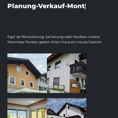
Planung-Verkauf-Montage-
Planung-Verkauf-Montage-
Service
Service
Alles aus
Alles aus einer Hand
Egal ob Renovierung, Sanierung oder Neubau unsere
Moonlake Fenster geben ihren Haus ein neues Gesicht.